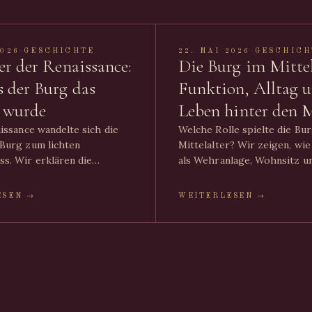
2026
·
GESCHICHTE
22. MAI 2026
·
GESCHICH
er der Renaissance:
Die Burg im Mittel
 der Burg das
Funktion, Alltag 
s wurde
Leben hinter den 
issance wandelte sich die
Welche Rolle spielte die Bu
Burg zum lichten
Mittelalter? Wir zeigen, wie
s. Wir erklären die
als Wehranlage, Wohnsitz u
er Renaissance-Architektur
Machtzentrum funktionierte
 die schönsten
der Alltag von Burgherr, Ge
ESEN →
WEITERLESEN →
eschlösser in Deutschland.
Handwerkern wirklich aussa