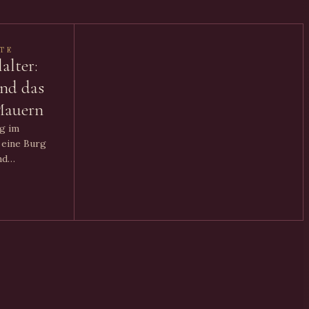
TE
alter:
und das
Mauern
rg im
 eine Burg
nd
 und wie
sinde und
h.