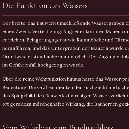
Die Funktion des Wassers
Der breite, das Bauwerk umschließende Wassergraben erfü
einen Zweck: Verteidigung. Angreifer konnten Mauern u
erreichen, Belagerungsgerät wie Rammböcke und Türme 
heranführen, und das Untergraben der Mauern wurde d
Grundwasserstand nahezu unmöglich. Der Zugang erfolgte
im Gefahrenfall hochgezogen wurde.
Über die reine Wehrfunktion hinaus hatte das Wasser pr
Bedeutung. Die Gräften dienten der Fischzucht und sich
das Spiegelbild des Bauwerks im ruhigen Wasser verlieh d
oft geradezu märchenhafte Wirkung, die Bauherren gezie
Vom Wehrbau zum Prachtschloss