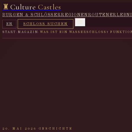
♜
Culture
Castles
BURGEN & SCHLÖSSER
REGIONEN
ROUTEN
ERLEBN
SCHLOSS SUCHEN
EN
START
›
MAGAZIN
›
WAS IST EIN WASSERSCHLOSS? FUNKTIO
20. MAI 2026
·
GESCHICHTE