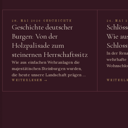
28. MAI 2026
·
GESCHICHTE
24. MAI 
Geschichte deutscher
Schlöss
Burgen: Von der
Wie aus
Holzpalisade zum
Schlos
steinernen Herrschaftssitz
In der Rena
wehrhafte 
Wie aus einfachen Wehranlagen die
Wohnschlos
majestätischen Steinburgen wurden,
Merkmale d
die heute unsere Landschaft prägen –
und zeigen
ein Streifzug durch tausend Jahre
WEITERLESEN →
WEITERL
Renaissanc
Burggeschichte.