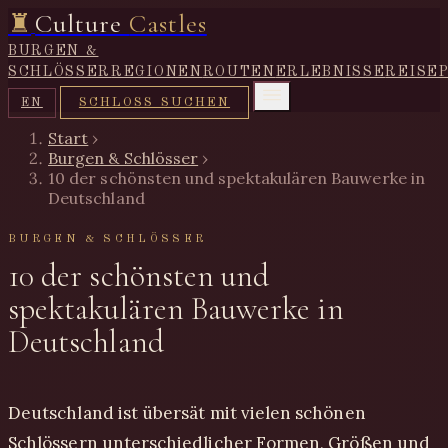
♜
Culture
Castles
BURGEN &
SCHLÖSSER
REGIONEN
ROUTEN
ERLEBNISSE
REISE
SCHLOSS SUCHEN
EN
Start
›
Burgen & Schlösser
›
10 der schönsten und spektakulären Bauwerke in
Deutschland
BURGEN & SCHLÖSSER
10 der schönsten und
spektakulären Bauwerke in
Deutschland
Deutschland ist übersät mit vielen schönen
Schlössern unterschiedlicher Formen, Größen und